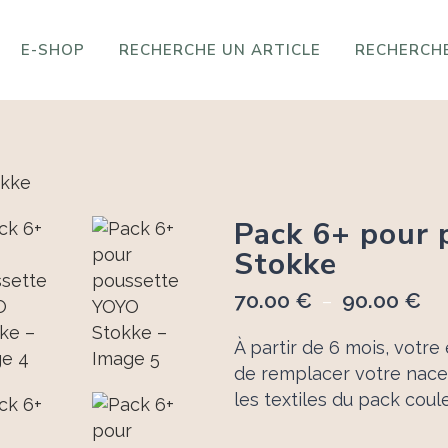
E-SHOP
RECHERCHE UN ARTICLE
RECHERCHE
Pack 6+ pour
Stokke
70.00
€
90.00
€
Pl
–
de
À partir de 6 mois, votre
prix
de remplacer votre nace
70
les textiles du pack coule
à
90