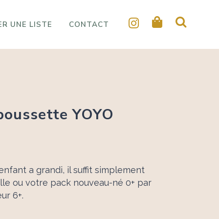
R UNE LISTE
CONTACT
 poussette YOYO
age
 enfant a grandi, il suffit simplement
 :
lle ou votre pack nouveau-né 0+ par
.00 €
ur 6+.
.00 €