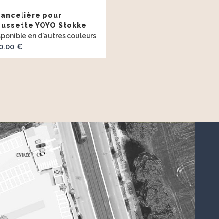
ancelière pour
oussette YOYO Stokke
0.00
€