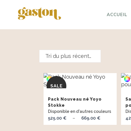
ACCUEIL
Tri du plus récent au plus ancien
SALE
Pack Nouveau né Yoyo
Sa
Stokke
po
525.00
669.00
Plage
42
€
–
€
de