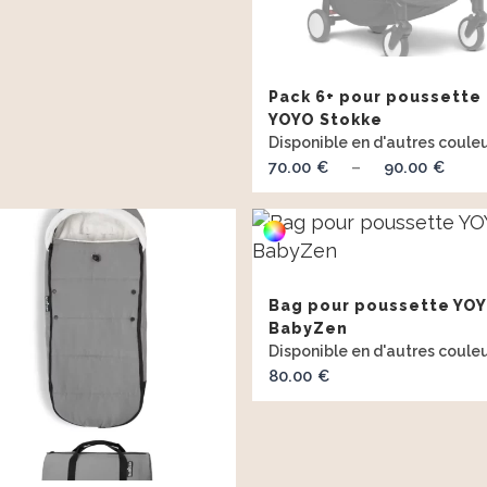
Pack 6+ pour poussette
YOYO Stokke
70.00
90.00
Pl
€
–
€
de
prix
70.
à
Bag pour poussette YO
90.
BabyZen
80.00
€