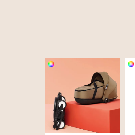
prix :
525.00 €
à
669.00 €