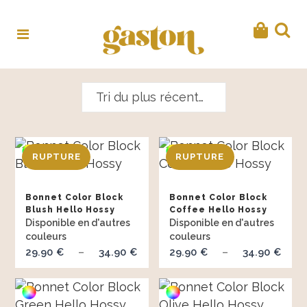
Tri du plus récent au plus ancien
Bonnet Color Block
Bonnet Color Block
Blush Hello Hossy
Coffee Hello Hossy
29.90
34.90
Plage
29.90
34.90
Pl
€
–
€
€
–
€
de
de
prix :
prix
29.90 €
29.