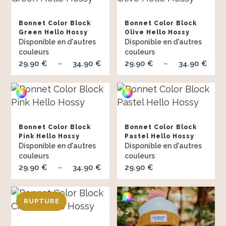
à
à
Bonnet Color Block
Bonnet Color Block
34.90 €
34.
Green Hello Hossy
Olive Hello Hossy
29.90
34.90
Plage
29.90
34.90
Pl
€
–
€
€
–
€
de
de
prix :
prix
29.90 €
29.
à
à
Bonnet Color Block
Bonnet Color Block
34.90 €
34.
Pink Hello Hossy
Pastel Hello Hossy
29.90
34.90
Plage
29.90
€
–
€
€
de
prix :
29.90 €
à