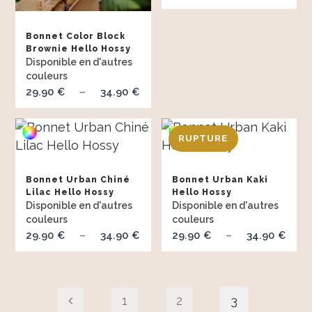
de
prix
Bonnet Color Block
29.
Brownie Hello Hossy
à
34.
29.90
34.90
Plage
€
–
€
de
prix :
29.90 €
à
Bonnet Urban Chiné
Bonnet Urban Kaki
34.90 €
Lilac Hello Hossy
Hello Hossy
29.90
34.90
Plage
29.90
34.90
Pl
€
–
€
€
–
€
de
de
prix :
prix
29.90 €
29.
1
2
3
à
à