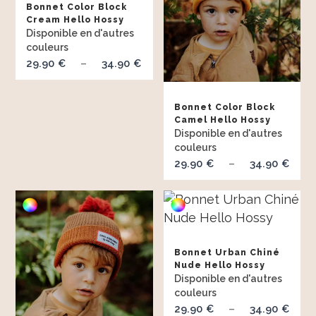
Bonnet Color Block
34.90 €
Cream Hello Hossy
29.90
34.90
Plage
€
–
€
de
prix :
Bonnet Color Block
29.90 €
Camel Hello Hossy
à
34.90 €
29.90
34.90
Pl
€
–
€
de
prix
29.
à
Bonnet Urban Chiné
34.
Nude Hello Hossy
29.90
34.90
Pl
€
–
€