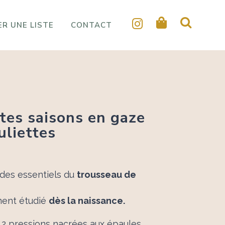
R UNE LISTE
CONTACT
tes saisons en gaze
uliettes
age
 des essentiels du
trousseau de
 :
00 €
ment étudié
dès la naissance.
90 €
2 pressions nacrées aux épaules.