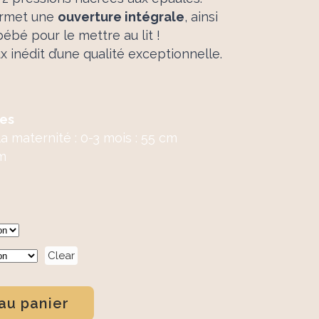
permet une
ouverture intégrale
, ainsi
bébé pour le mettre au lit !
 inédit d’une qualité exceptionnelle.
les
a maternité : 0-3 mois : 55 cm
cm
Clear
au panier