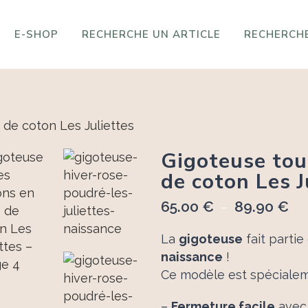
E-SHOP
RECHERCHE UN ARTICLE
RECHERCHE
Gigoteuse tou
de coton Les J
65.00
€
89.90
€
Pl
–
de
La
gigoteuse
fait partie
prix
naissance
!
65.
Ce modèle est spéciale
à
89.
–
Fermeture facile
avec 