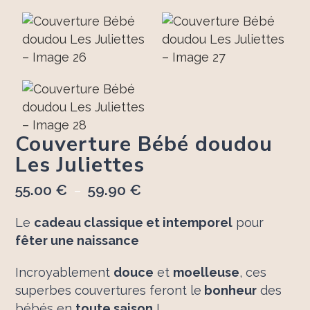
Couverture Bébé doudou
Les Juliettes
55.00
€
59.90
€
Plage
–
de
Le
cadeau classique et intemporel
pour
prix :
fêter une naissance
55.00 €
à
Incroyablement
douce
et
moelleuse
, ces
59.90 €
superbes couvertures feront le
bonheur
des
bébés en
toute saison
!