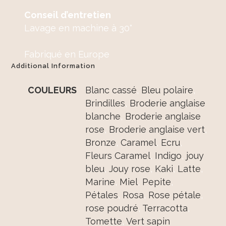
Conseil d’entretien
Lavage en machine à 30°
Fabriqué en Europe
Additional Information
COULEURS
Blanc cassé
,
Bleu polaire
,
Brindilles
,
Broderie anglaise
blanche
,
Broderie anglaise
rose
,
Broderie anglaise vert
,
Bronze
,
Caramel
,
Ecru
,
Fleurs Caramel
,
Indigo
,
jouy
bleu
,
Jouy rose
,
Kaki
,
Latte
,
Marine
,
Miel
,
Pepite
,
Pétales
,
Rosa
,
Rose pétale
,
rose poudré
,
Terracotta
,
Tomette
,
Vert sapin