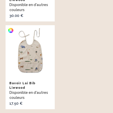
Liewood
à
27.
30.00
€
Bavoir Lai Bib
Liewood
17.50
€