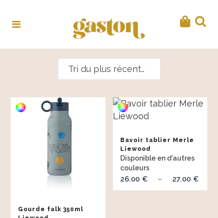
Tri du plus récent au plus ancien
Bavoir tablier Merle
Liewood
26.00
27.00
Pla
€
–
€
de
prix
Gourde falk 350ml
26.