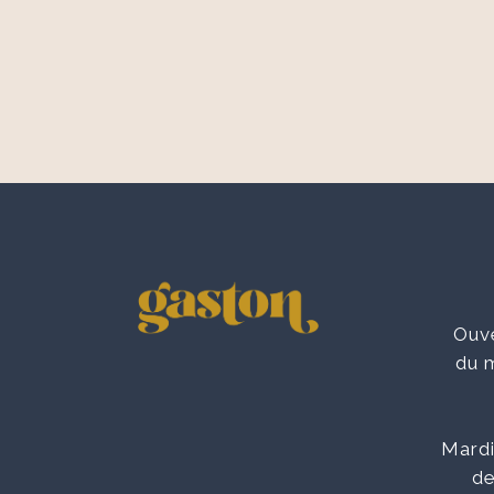
Ouve
du 
Mardi
de