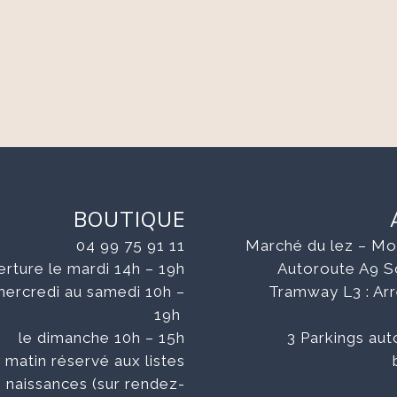
BOUTIQUE
04 99 75 91 11
Marché du lez – Mon
rture le mardi 14h – 19h
Autoroute A9 So
mercredi au samedi 10h –
Tramway L3 : Arr
19h
le dimanche 10h – 15h
3 Parkings aut
 matin réservé aux listes
 naissances (sur rendez-