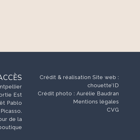
ACCÈS
Crédit & réalisation Site web :
chouette’ID
tpellier
Crédit photo :
Aurélie Baudran
rtie Est
Mentions légales
êt Pablo
CVG
Picasso.
our de la
boutique