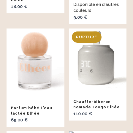
Elhée
18.00
€
9.00
€
Chauffe-biberon
nomade Toogo Elhée
Parfum bébé L’eau
110.00
lactée Elhée
€
69.00
€