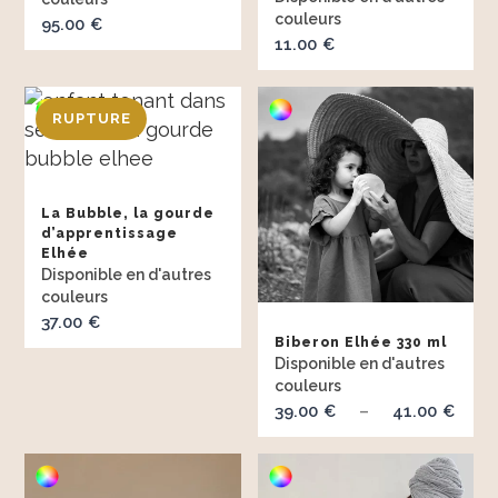
95.00
€
11.00
€
La Bubble, la gourde
d’apprentissage
Elhée
37.00
€
Biberon Elhée 330 ml
39.00
41.00
Pl
€
–
€
de
prix
39.