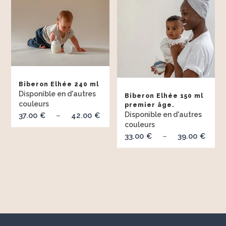
à
41.
Biberon Elhée 240 ml
Biberon Elhée 150 ml
premier âge.
37.00
42.00
Plage
€
–
€
de
33.00
39.00
Pla
€
–
€
prix :
de
37.00 €
prix
à
33.
42.00 €
à
39.